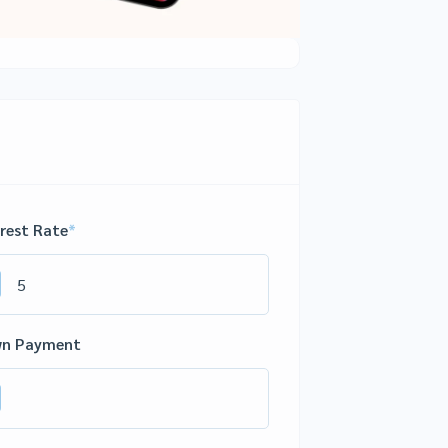
erest Rate
*
n Payment