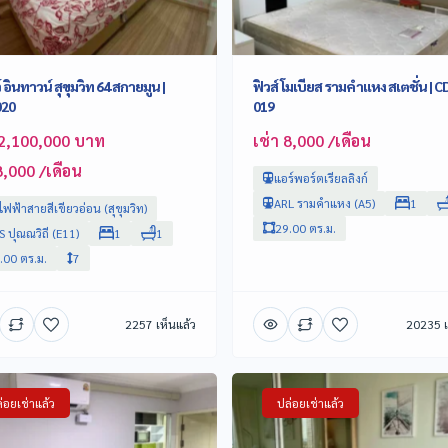
 อินทาวน์ สุขุมวิท 64 สกายมูน |
ฟิวส์ โมเบียส รามคำแหง สเตชั่น | C
020
019
2,100,000 บาท
เช่า 8,000 /เดือน
8,000 /เดือน
แอร์พอร์ตเรียลลิงก์
ARL รามคำแหง (A5)
1
ฟฟ้าสายสีเขียวอ่อน (สุขุมวิท)
29.00 ตร.ม.
S ปุณณวิถี (E11)
1
1
.00 ตร.ม.
7
2257 เห็นแล้ว
20235 เ
่อยเช่าแล้ว
ปล่อยเช่าแล้ว