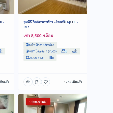
DL-
ลุมพินี วิลล์ ลาดพร้าว – โชคชัย 4 | CDL-
017
เช่า 8,500 /เดือน
รถไฟฟ้าสายสีเหลือง
1
MRT โชคชัย 4 (YL03)
1
1
28.00 ตร.ม.
B
ห็นแล้ว
1256 เห็นแล้ว
ปล่อยเช่าแล้ว