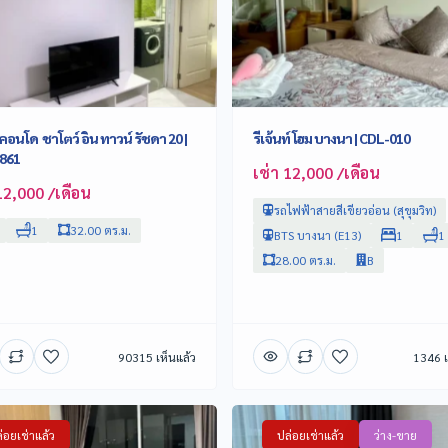
าคอนโด ชาโตว์ อิน ทาวน์ รัชดา 20 |
รีเจ้นท์ โฮม บางนา | CDL-010
9861
เช่า 12,000 /เดือน
12,000 /เดือน
รถไฟฟ้าสายสีเขียวอ่อน (สุขุมวิท)
1
32.00 ตร.ม.
BTS บางนา (E13)
1
1
28.00 ตร.ม.
B
90315 เห็นแล้ว
1346 เ
่อยเช่าแล้ว
ปล่อยเช่าแล้ว
ว่าง-ขาย