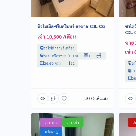
นิว โนเบิล ศรีนครินทร์-ลาซาล | CDL-023
ชาโตว์
CDL-
เช่า 10,500 /เดือน
ขาย 
รถไฟฟ้าสายสีเหลือง
เช่า 
MRT ศรีลาซาล (YL18)
1
1
26.60 ตร.ม.
32
รถไ
BT
28
18669 เห็นแล้ว
ว่าง-ขาย
ว่าง-เช่า
ปล
พร้อมอยู่