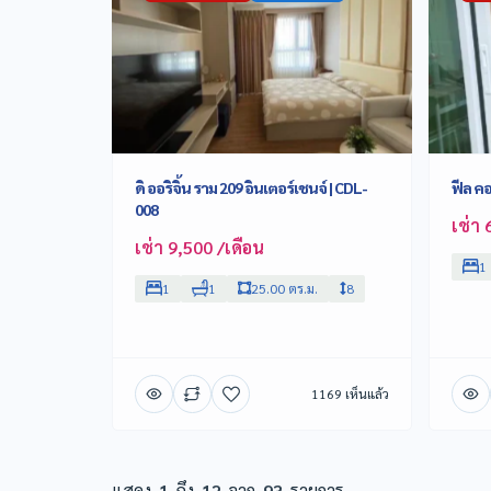
ดิ ออริจิ้น ราม 209 อินเตอร์เชนจ์ | CDL-
ฟีล คอ
008
เช่า 
เช่า 9,500 /เดือน
1
1
1
25.00 ตร.ม.
8
1169 เห็นแล้ว
แสดง
1
ถึง
12
จาก
93
รายการ