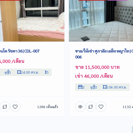
นโด รัชดา 36 | CDL-007
ขาย/ให้เช่า ศุภาลัย เอลีท พญาไท |
006
6,000 /เดือน
ขาย 11,500,000 บาท
1
24.00 ตร.ม.
5
เช่า 46,000 /เดือน
2
2
106.00 ตร.ม.
1286 เห็นแล้ว
1132 เ