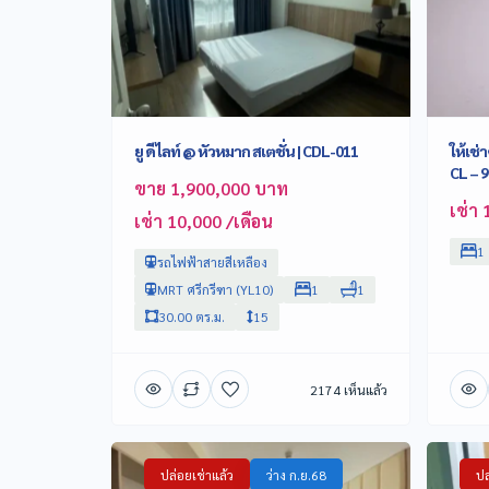
ยู ดีไลท์ @ หัวหมาก สเตชั่น | CDL-011
ให้เช่
CL – 
ขาย 1,900,000 บาท
เช่า 
เช่า 10,000 /เดือน
1
รถไฟฟ้าสายสีเหลือง
MRT ศรีกรีฑา (YL10)
1
1
30.00 ตร.ม.
15
2174 เห็นแล้ว
ปล่อยเช่าแล้ว
ว่าง ก.ย.68
ปล