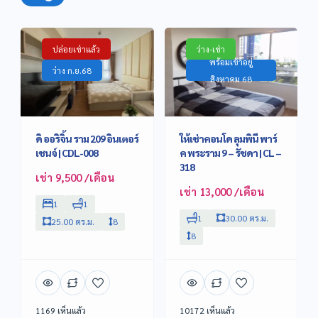
ปล่อยเช่าแล้ว
ว่าง-เช่า
พร้อมเข้าอยู่
ว่าง ก.ย.68
สิงหาคม 68
ดิ ออริจิ้น ราม 209 อินเตอร์
ให้เช่าคอนโด ลุมพินี พาร์
เชนจ์ | CDL-008
ค พระราม 9 – รัชดา | CL –
318
เช่า 9,500 /เดือน
เช่า 13,000 /เดือน
1
1
1
30.00 ตร.ม.
25.00 ตร.ม.
8
8
1169 เห็นแล้ว
10172 เห็นแล้ว