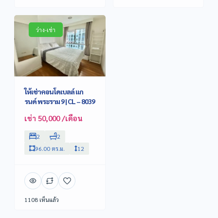
ว่าง-เช่า
ให้เช่าคอนโดเบลล์ แก
รนด์ พระราม 9 | CL – 8039
เช่า 50,000 /เดือน
2
2
96.00 ตร.ม.
12
1108 เห็นแล้ว