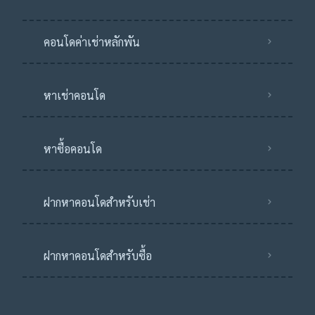
คอนโดค่าเช่าหลักพัน
หาเช่าคอนโด
หาซื้อคอนโด
ฝากหาคอนโดสำหรับเช่า
ฝากหาคอนโดสำหรับซื้อ