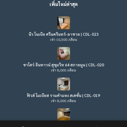
เพิ่มใหม่ล่าสุด
นิว โนเบิล ศรีนครินทร์-ลาซาล | CDL-023
เช่า 10,500 /เดือน
ชาโตว์ อินทาวน์ สุขุมวิท 64 สกายมูน | CDL-020
เช่า 8,000 /เดือน
ฟิวส์ โมเบียส รามคำแหง สเตชั่น | CDL-019
เช่า 8,000 /เดือน
ลุมพินี วิลล์ ลาดพร้าว – โชคชัย 4 | CDL-017