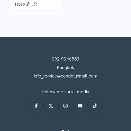
18565 เห็นแล้ว
092-9946883
Bangkok
info_service@condoluxmall.com
Follow our social media