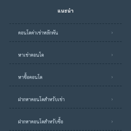
แนะนำ
คอนโดค่าเช่าหลักพัน
หาเช่าคอนโด
หาซื้อคอนโด
ฝากหาคอนโดสำหรับเช่า
ฝากหาคอนโดสำหรับซื้อ