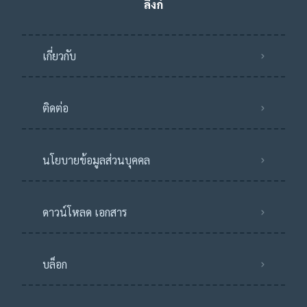
ลิงก์
เกี่ยวกับ
ติดต่อ
นโยบายข้อมูลส่วนบุคคล
ดาวน์โหลด เอกสาร
บล็อก