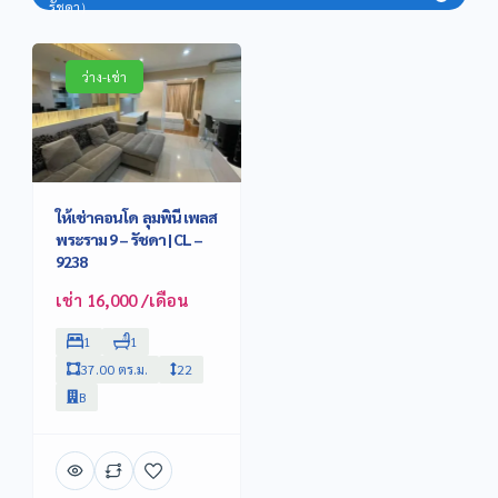
รัชดา）
ว่าง-เช่า
ให้เช่าคอนโด ลุมพินี เพลส
พระราม 9 – รัชดา | CL –
9238
เช่า 16,000 /เดือน
1
1
37.00 ตร.ม.
22
B