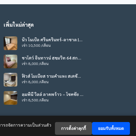
เพิ่มใหม่ล่าสุด
นิว โนเบิล ศรีนครินทร์-ลาซาล |
CDL-023
เช่า 10,500 /เดือน
ชาโตว์ อินทาวน์ สุขุมวิท 64 สกา
ยมูน | CDL-020
เช่า 8,000 /เดือน
ฟิวส์ โมเบียส รามคำแหง สเตชั่น |
CDL-019
เช่า 8,000 /เดือน
ลุมพินี วิลล์ ลาดพร้าว – โชคชัย 4
| CDL-017
เช่า 8,500 /เดือน
รถจัดการความเป็นส่วนตัว
การตั้งค่าคุกกี้
ยอมรับทั้งหมด