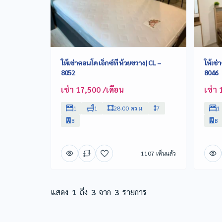
ให้เช่าคอนโด เอ็กซ์ที ห้วยขวาง | CL –
ให้เช่
8052
8046
เช่า 17,500 /เดือน
เช่า 
1
1
28.00 ตร.ม.
7
1
B
B
1107 เห็นแล้ว
แสดง
1
ถึง
3
จาก
3
รายการ