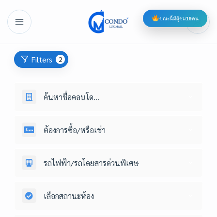
ขณะนี้มีผู้ชม
19
คน
Filters
2
ค้นหาชื่อคอนโด...
ต้องการซื้อ/หรือเช่า
รถไฟฟ้า/รถโดยสารด่วนพิเศษ
เลือกสถานะห้อง