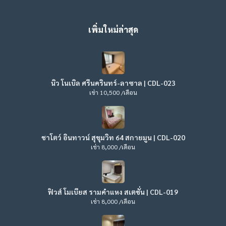
เพิ่มใหม่ล่าสุด
นิว โนเบิล ศรีนครินทร์-ลาซาล | CDL-023
เช่า 10,500 /เดือน
ชาโตว์ อินทาวน์ สุขุมวิท 64 สกายมูน | CDL-020
เช่า 8,000 /เดือน
ฟิวส์ โมเบียส รามคำแหง สเตชั่น | CDL-019
เช่า 8,000 /เดือน