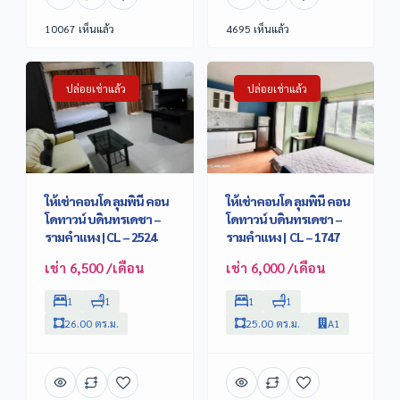
10067 เห็นแล้ว
4695 เห็นแล้ว
ปล่อยเช่าแล้ว
ปล่อยเช่าแล้ว
ให้เช่าคอนโด ลุมพินี คอน
ให้เช่าคอนโด ลุมพินี คอน
โดทาวน์ บดินทรเดชา –
โดทาวน์ บดินทรเดชา –
รามคำแหง | CL – 2524
รามคำแหง | CL – 1747
เช่า 6,500 /เดือน
เช่า 6,000 /เดือน
1
1
1
1
26.00 ตร.ม.
25.00 ตร.ม.
A1