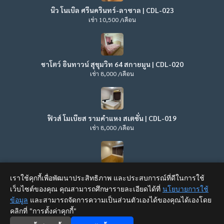
นิว โนเบิล ศรีนครินทร์-ลาซาล | CDL-023
เช่า 10,500 /เดือน
ชาโตว์ อินทาวน์ สุขุมวิท 64 สกายมูน | CDL-020
เช่า 8,000 /เดือน
ฟิวส์ โมเบียส รามคำแหง สเตชั่น | CDL-019
เช่า 8,000 /เดือน
ลุมพินี วิลล์ ลาดพร้าว – โชคชัย 4 | CDL-017
เราใช้คุกกี้เพื่อพัฒนาประสิทธิภาพ และประสบการณ์ที่ดีในการใช้
เช่า 8,500 /เดือน
เว็บไซต์ของคุณ คุณสามารถศึกษารายละเอียดได้ที่
นโยบายการใช้
ข้อมูล
และสามารถจัดการความเป็นส่วนตัวเองได้ของคุณได้เองโดย
คลิกที่ "การตั้งค่าคุกกี้"
home_and_garden
map_search
home_work
×
support_agent
for_you