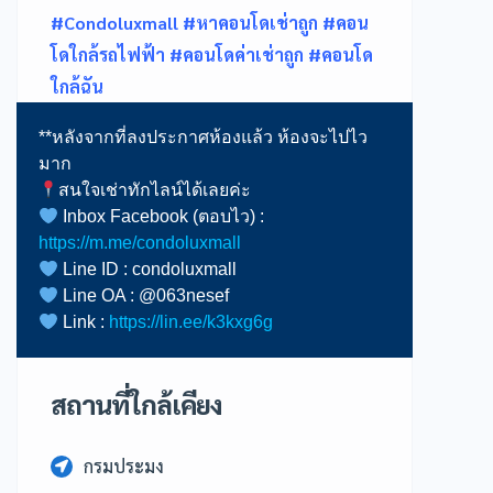
#Condoluxmall #หาคอนโดเช่าถูก #คอน
โดใกล้รถไฟฟ้า #คอนโดค่าเช่าถูก #คอนโด
ใกล้ฉัน
**หลังจากที่ลงประกาศห้องแล้ว ห้องจะไปไว
Inbox Facebook (ตอบไว) :
https://m.me/condoluxmall
Link :
https://lin.ee/k3kxg6g
สถานที่ใกล้เคียง
กรมประมง