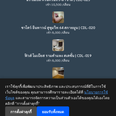
เช่า 10,500 /เดือน
ชาโตว์ อินทาวน์ สุขุมวิท 64 สกายมูน | CDL-020
เช่า 8,000 /เดือน
ฟิวส์ โมเบียส รามคำแหง สเตชั่น | CDL-019
เช่า 8,000 /เดือน
ลุมพินี วิลล์ ลาดพร้าว – โชคชัย 4 | CDL-017
เราใช้คุกกี้เพื่อพัฒนาประสิทธิภาพ และประสบการณ์ที่ดีในการใช้
เช่า 8,500 /เดือน
เว็บไซต์ของคุณ คุณสามารถศึกษารายละเอียดได้ที่
นโยบายการใช้
ข้อมูล
และสามารถจัดการความเป็นส่วนตัวเองได้ของคุณได้เองโดย
คลิกที่ "การตั้งค่าคุกกี้"
home_and_garden
map_search
home_work
×
support_agent
for_you
การตั้งค่าคุกกี้
ยอมรับทั้งหมด
© 2020-2025
Condo Lux Mall
. All rights reserved.