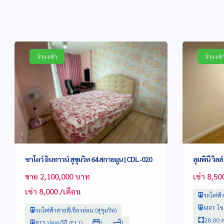
ว่าง-เช่า
ว่าง-เช่
ชาโตว์ อินทาวน์ สุขุมวิท 64 สกายมูน | CDL-020
ลุมพินี วิล
ขาย 2,100,000 บาท
เช่า 8,50
เช่า 8,000 /เดือน
รถไฟฟ้า
MRT โชค
รถไฟฟ้าสายสีเขียวอ่อน (สุขุมวิท)
28.00 ต
BTS ปุณณวิถี (E11)
1
1