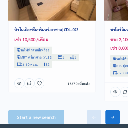
นิว โนเบิล ศรีนครินทร์-ลาซาล | CDL-023
ชาโตว์ อิน
เช่า 10,500 /เดือน
ขาย 2,10
เช่า 8,00
รถไฟฟ้าสายสีเหลือง
MRT ศรีลาซาล (YL18)
1
1
รถไฟฟ้าส
26.60 ตร.ม.
32
BTS ปุณ
28.00 ต
18670 เห็นแล้ว
Start a new search