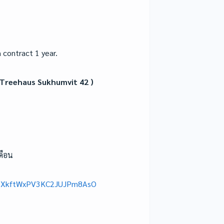
contract 1 year.
a Treehaus Sukhumvit 42 )
ดือน
qG2XkftWxPV3KC2JUJPm8AsO