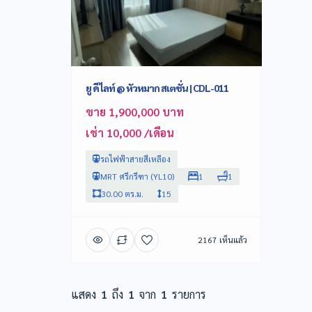
ยู ดีไลท์ @ หัวหมาก สเตชั่น | CDL-011
ขาย 1,900,000 บาท
เช่า 10,000 /เดือน
รถไฟฟ้าสายสีเหลือง
MRT ศรีกรีฑา (YL10)
1
1
30.00 ตร.ม.
15
2167 เห็นแล้ว
แสดง
1
ถึง
1
จาก
1
รายการ