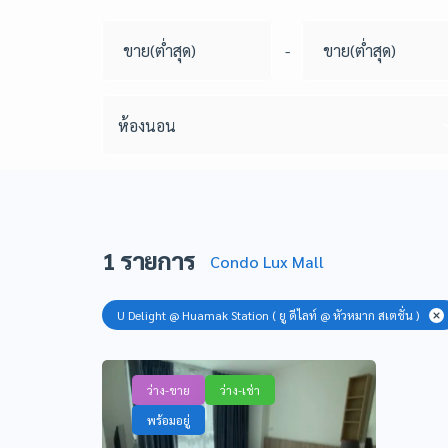
-
ห้องนอน
1
รายการ
Condo Lux Mall
U Delight @ Huamak Station ( ยู ดีไลท์ @ หัวหมาก สเตชั่น )
ว่าง-ขาย
ว่าง-เช่า
พร้อมอยู่