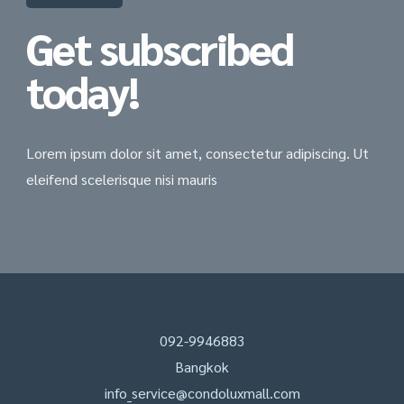
Get subscribed
today!
Lorem ipsum dolor sit amet, consectetur adipiscing. Ut
eleifend scelerisque nisi mauris
092-9946883
Bangkok
info_service@condoluxmall.com