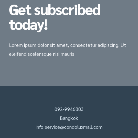
Get subscribed
today!
Lorem ipsum dolor sit amet, consectetur adipiscing. Ut
eleifend scelerisque nisi mauris
092-9946883
Bangkok
info_service@condoluxmall.com