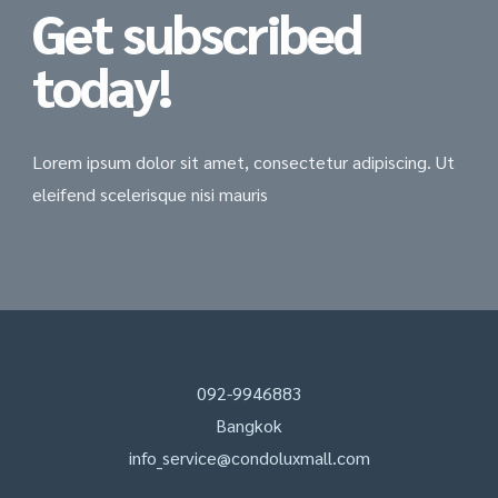
Get subscribed
today!
Lorem ipsum dolor sit amet, consectetur adipiscing. Ut
eleifend scelerisque nisi mauris
092-9946883
Bangkok
info_service@condoluxmall.com